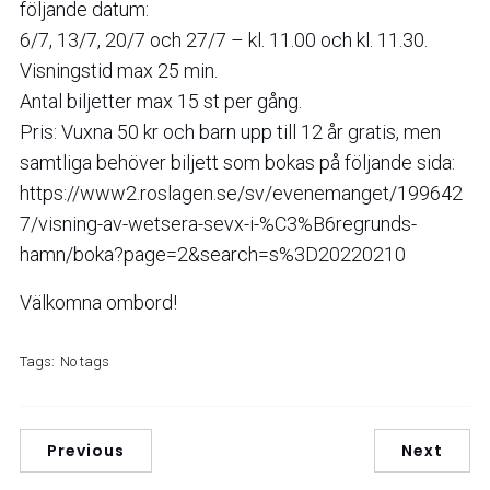
följande datum:
6/7, 13/7, 20/7 och 27/7 – kl. 11.00 och kl. 11.30.
Visningstid max 25 min.
Antal biljetter max 15 st per gång.
Pris: Vuxna 50 kr och barn upp till 12 år gratis, men
samtliga behöver biljett som bokas på följande sida:
https://www2.roslagen.se/sv/evenemanget/199642
7/visning-av-wetsera-sevx-i-%C3%B6regrunds-
hamn/boka?page=2&search=s%3D20220210
Välkomna ombord!
Tags:
No tags
Previous
Next